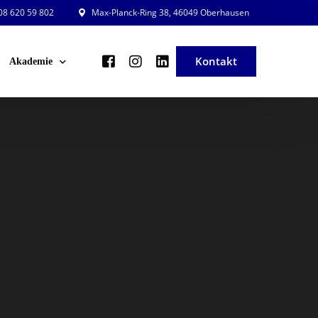
8 620 59 802
Max-Planck-Ring 38, 46049 Oberhausen
Kontakt
Akademie
ng und Planung
Veranstaltungsleiter in der Praxis
ng und Beratung
Veranstaltung