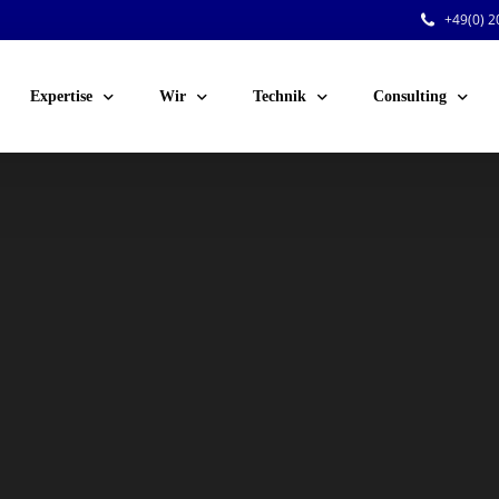
+49(0) 20
Expertise
Wir
Technik
Consulting
Public Events
Team
Audio
Sicherheitsberatu
Corporate Events
Jobs
Licht
Technische Planu
Venue-Service
Kunden
Video
Personal für Ihre 
Festinstallationen
Rigging
Dry Hire
Konferenztechnik
Voting-Systeme
Stromversorgung