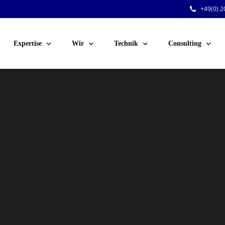
+49(0) 20
Expertise
Wir
Technik
Consulting
Public Events
Team
Audio
Sicherheitsberatu
Corporate Events
Jobs
Licht
Technische Planu
Venue-Service
Kunden
Video
Personal für Ihre 
Festinstallationen
Rigging
Dry Hire
Konferenztechnik
Voting-Systeme
Stromversorgung