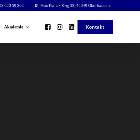
8 620 59 802
Max-Planck-Ring 38, 46049 Oberhausen
Kontakt
Akademie
ng und Planung
Veranstaltungsleiter in der Praxis
ng und Beratung
Veranstaltung