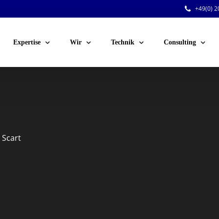
+49(0) 20
Expertise
Wir
Technik
Consulting
Public Events
Team
Audio
Sicherheitsberatu
Corporate Events
Jobs
Licht
Technische Planu
Venue-Service
Kunden
Video
Personal für Ihre 
 Scart
Festinstallationen
Rigging
Dry Hire
Konferenztechnik
Voting-Systeme
Stromversorgung