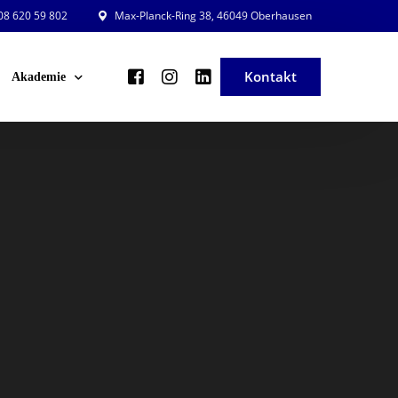
8 620 59 802
Max-Planck-Ring 38, 46049 Oberhausen
Kontakt
Akademie
ng und Planung
Veranstaltungsleiter in der Praxis
ng und Beratung
Veranstaltung