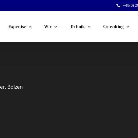
+49(0) 20
Expertise
Wir
Technik
Consulting
Public Events
Team
Audio
Sicherheitsberatu
Corporate Events
Jobs
Licht
Technische Planu
Venue-Service
Kunden
Video
Personal für Ihre 
er, Bolzen
Festinstallationen
Rigging
Dry Hire
Konferenztechnik
Voting-Systeme
Stromversorgung