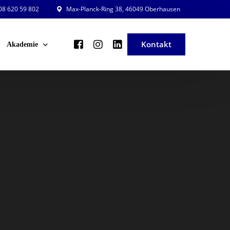
8 620 59 802
Max-Planck-Ring 38, 46049 Oberhausen
Kontakt
Akademie
ng und Planung
Veranstaltungsleiter in der Praxis
ng und Beratung
Veranstaltung