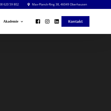
8 620 59 802
Max-Planck-Ring 38, 46049 Oberhausen
Kontakt
Akademie
ng und Planung
Veranstaltungsleiter in der Praxis
ng und Beratung
Veranstaltung