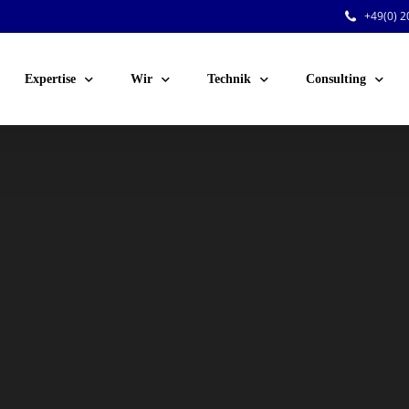
+49(0) 20
Expertise
Wir
Technik
Consulting
Public Events
Team
Audio
Sicherheitsberatu
Corporate Events
Jobs
Licht
Technische Planu
Venue-Service
Kunden
Video
Personal für Ihre 
Festinstallationen
Rigging
Dry Hire
Konferenztechnik
Voting-Systeme
Stromversorgung