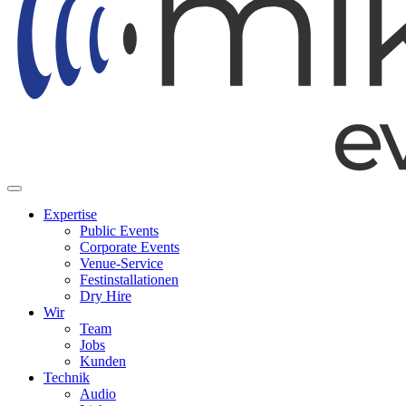
Expertise
Public Events
Corporate Events
Venue-Service
Festinstallationen
Dry Hire
Wir
Team
Jobs
Kunden
Technik
Audio