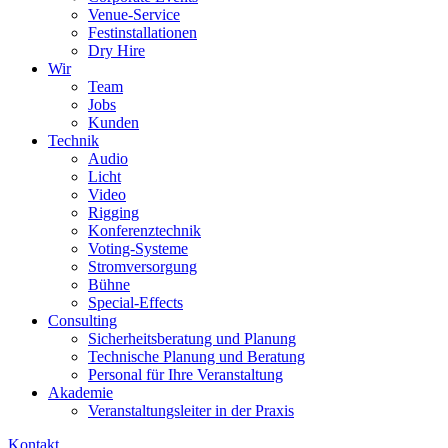
Venue-Service
Festinstallationen
Dry Hire
Wir
Team
Jobs
Kunden
Technik
Audio
Licht
Video
Rigging
Konferenztechnik
Voting-Systeme
Stromversorgung
Bühne
Special-Effects
Consulting
Sicherheitsberatung und Planung
Technische Planung und Beratung
Personal für Ihre Veranstaltung
Akademie
Veranstaltungsleiter in der Praxis
Kontakt