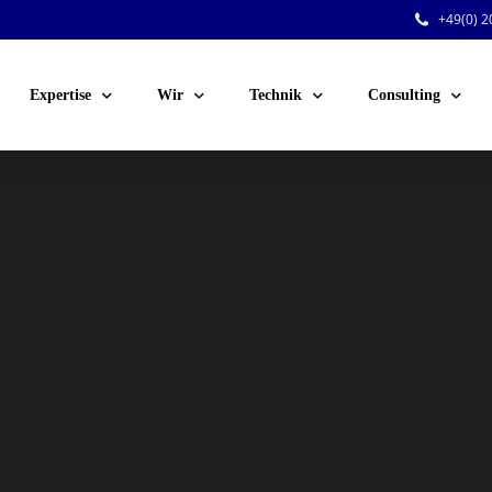
+49(0) 20
Expertise
Wir
Technik
Consulting
Public Events
Team
Audio
Sicherheitsberatu
Corporate Events
Jobs
Licht
Technische Planu
Venue-Service
Kunden
Video
Personal für Ihre 
Festinstallationen
Rigging
Dry Hire
Konferenztechnik
Voting-Systeme
Stromversorgung