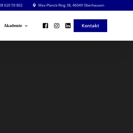
8 620 59 802
Max-Planck-Ring 38, 46049 Oberhausen
Kontakt
Akademie
ng und Planung
Veranstaltungsleiter in der Praxis
ng und Beratung
Veranstaltung