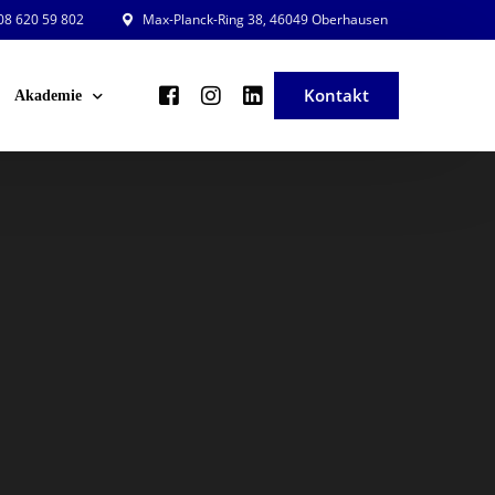
8 620 59 802
Max-Planck-Ring 38, 46049 Oberhausen
Kontakt
Akademie
ng und Planung
Veranstaltungsleiter in der Praxis
ng und Beratung
Veranstaltung