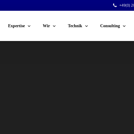
+49(0) 20
Expertise
Wir
Technik
Consulting
Public Events
Team
Audio
Sicherheitsberatu
Corporate Events
Jobs
Licht
Technische Planu
Venue-Service
Kunden
Video
Personal für Ihre 
Festinstallationen
Rigging
Dry Hire
Konferenztechnik
Voting-Systeme
Stromversorgung