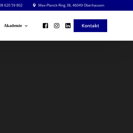
8 620 59 802
Max-Planck-Ring 38, 46049 Oberhausen
Kontakt
Akademie
ng und Planung
Veranstaltungsleiter in der Praxis
ng und Beratung
Veranstaltung