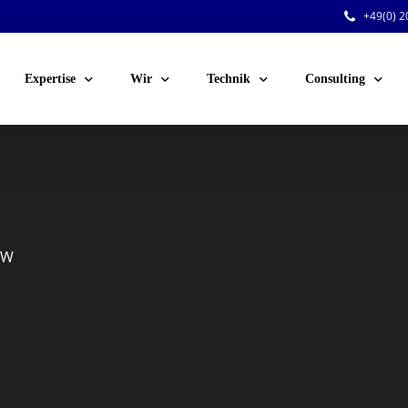
+49(0) 20
Expertise
Wir
Technik
Consulting
Public Events
Team
Audio
Sicherheitsberatu
Corporate Events
Jobs
Licht
Technische Planu
Venue-Service
Kunden
Video
Personal für Ihre 
 W
Festinstallationen
Rigging
Dry Hire
Konferenztechnik
Voting-Systeme
Stromversorgung