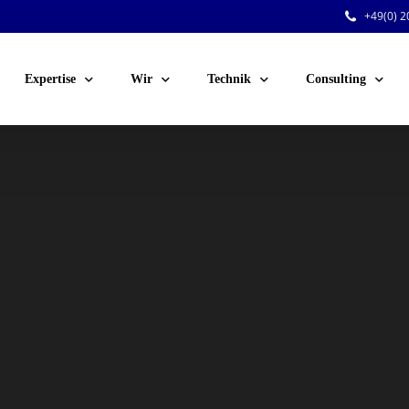
+49(0) 20
Expertise
Wir
Technik
Consulting
Public Events
Team
Audio
Sicherheitsberatu
Corporate Events
Jobs
Licht
Technische Planu
Venue-Service
Kunden
Video
Personal für Ihre 
Festinstallationen
Rigging
Dry Hire
Konferenztechnik
Voting-Systeme
Stromversorgung