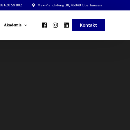
8 620 59 802
Max-Planck-Ring 38, 46049 Oberhausen
Kontakt
Akademie
ng und Planung
Veranstaltungsleiter in der Praxis
ng und Beratung
Veranstaltung